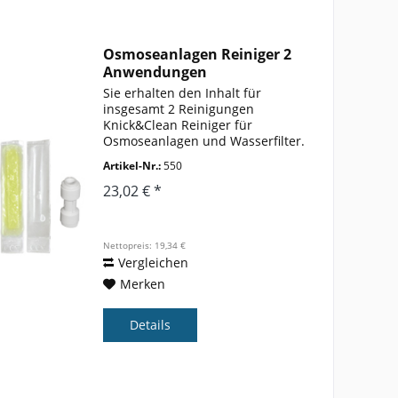
Osmoseanlagen Reiniger 2
Anwendungen
Sie erhalten den Inhalt für
insgesamt 2 Reinigungen
Knick&Clean Reiniger für
Osmoseanlagen und Wasserfilter.
Es besteht aus einem
Artikel-Nr.:
550
Kunststoffbeutel (mit
Trinkwasserzulassung) in dem
23,02 € *
sich in getrennten Kammern zwei
Flüssigkeiten befinden....
Nettopreis: 19,34 €
Vergleichen
Merken
Details