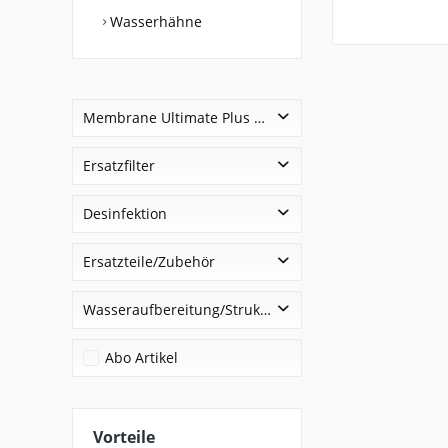
Wasserhähne
Membrane Ultimate Plus Pro
600 GPD Gehäuseumfang ca. 27-28 cm
Ersatzfilter
800 GPD Gehäuseumfang ca. 30-31 cm
Mineralisierung
Desinfektion
1000 GPD Gehäuseumfang ca. 30-31 cm
No. 1
Desinfektion
Ersatzteile/Zubehör
Ersatzteile
Wasseraufbereitung/Strukturierung
Wasseraubereitung/Strukturierung
Abo Artikel
Vorteile