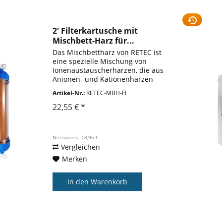
2' Filterkartusche mit
Mischbett-Harz für...
Das Mischbettharz von RETEC ist
eine spezielle Mischung von
Ionenaustauscherharzen, die aus
Anionen- und Kationenharzen
besteht. Das Mischbettharz ist
Artikel-Nr.:
RETEC-MBH-FI
ideal für die Vollentsalzung des
Füllwassers von Aquarien
22,55 € *
geeignet. Es bietet über...
Nettopreis: 18,95 €
Vergleichen
Merken
In den
Warenkorb