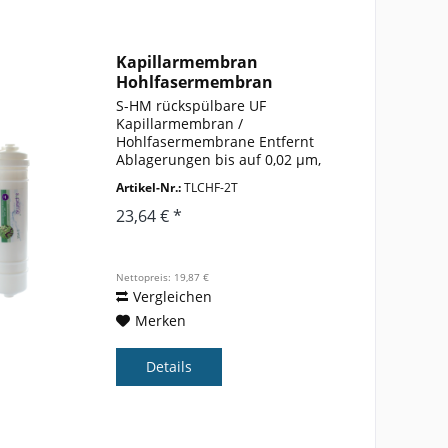
Kapillarmembran
Hohlfasermembran
Keimsperre...
S-HM rückspülbare UF
Kapillarmembran /
Hohlfasermembrane Entfernt
Ablagerungen bis auf 0,02 µm,
darunter die meisten Bakterien
Artikel-Nr.:
TLCHF-2T
und Viren. Einsatz in
Osmoseanlagen Die
23,64 € *
Hohlfasermembrane wird als
letzte Kartusche vor dem
Osmosewasserhahn...
Nettopreis: 19,87 €
Vergleichen
Merken
Details