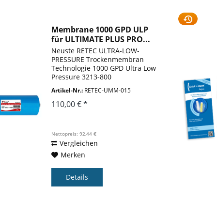
Membrane 1000 GPD ULP
für ULTIMATE PLUS PRO...
Neuste RETEC ULTRA-LOW-
PRESSURE Trockenmembran
Technologie 1000 GPD Ultra Low
Pressure 3213-800
Markenmembrane. Hinweis: Die
Artikel-Nr.:
RETEC-UMM-015
Membrane passt nicht in 400-
600 GPD Gehäuse vor Juni 2023
110,00 € *
Sie können die Membrane jedoch
durch Tausch des...
Nettopreis: 92,44 €
Vergleichen
Merken
Details