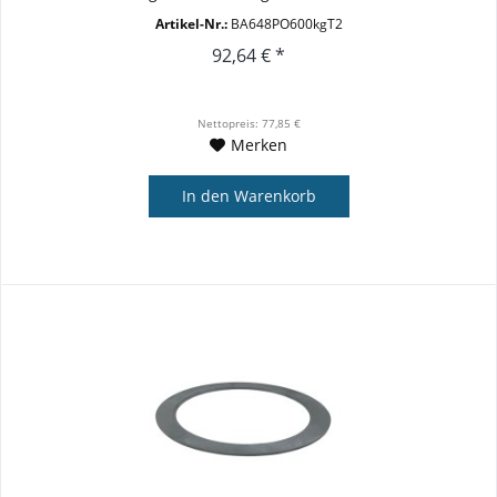
Oberfläche...
Artikel-Nr.:
BA648PO600kgT2
92,64 € *
Nettopreis: 77,85 €
Merken
In den
Warenkorb