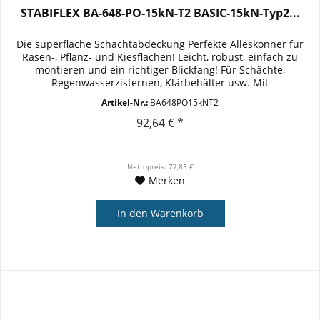
STABIFLEX BA-648-PO-15kN-T2 BASIC-15kN-Typ2...
Die superflache Schachtabdeckung Perfekte Alleskönner für
Rasen-, Pflanz- und Kiesflächen! Leicht, robust, einfach zu
montieren und ein richtiger Blickfang! Für Schächte,
Regenwasserzisternen, Klärbehälter usw. Mit
rutschhemmender...
Artikel-Nr.:
BA648PO15kNT2
92,64 € *
Nettopreis: 77,85 €
Merken
In den
Warenkorb