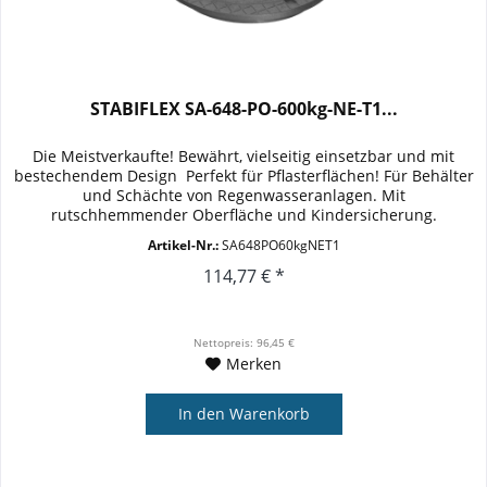
STABIFLEX SA-648-PO-600kg-NE-T1...
Die Meistverkaufte! Bewährt, vielseitig einsetzbar und mit
bestechendem Design  Perfekt für Pflasterflächen! Für Behälter
und Schächte von Regenwasseranlagen. Mit
rutschhemmender Oberfläche und Kindersicherung.
Kennmass: DN 600...
Artikel-Nr.:
SA648PO60kgNET1
114,77 € *
Nettopreis: 96,45 €
Merken
In den
Warenkorb