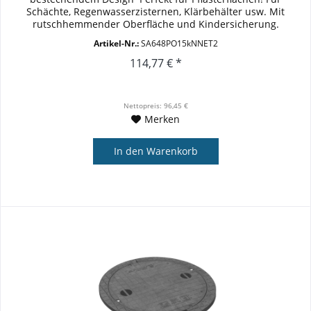
Schächte, Regenwasserzisternen, Klärbehälter usw. Mit
rutschhemmender Oberfläche und Kindersicherung.
Kennmass: DN 600...
Artikel-Nr.:
SA648PO15kNNET2
114,77 € *
Nettopreis: 96,45 €
Merken
In den
Warenkorb