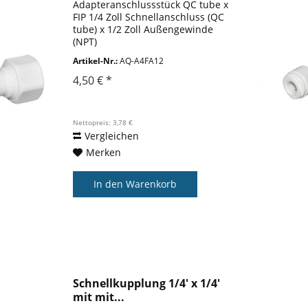
Adapteranschlussstück QC tube x
FIP 1/4 Zoll Schnellanschluss (QC
tube) x 1/2 Zoll Außengewinde
(NPT)
Artikel-Nr.:
AQ-A4FA12
4,50 € *
Nettopreis: 3,78 €
Vergleichen
Merken
In den
Warenkorb
Schnellkupplung 1/4' x 1/4'
mit mit...