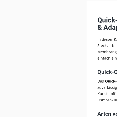
Quick
& Ada
In dieser K
Steckverbi
Membrangeh
einfach ein
Quick-
Das
Quick
zuverlässi
Kunststoff
Osmose- un
Arten v