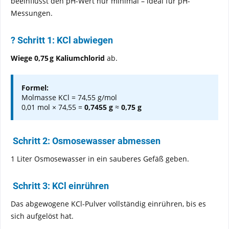
beeinflusst den pH-Wert nur minimal – ideal für pH-
Messungen.
? Schritt 1: KCl abwiegen
Wiege 0,75 g Kaliumchlorid
ab.
Formel:
Molmasse KCl = 74,55 g/mol
0,01 mol × 74,55 =
0,7455 g
≈
0,75 g
Schritt 2: Osmosewasser abmessen
1 Liter Osmosewasser in ein sauberes Gefäß geben.
Schritt 3: KCl einrühren
Das abgewogene KCl-Pulver vollständig einrühren, bis es
sich aufgelöst hat.