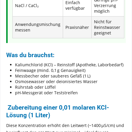
Einfach
NaCl / CaCl₂
Verzerrung
verfügbar
möglich
Nicht für
Anwendungsmischung
Praxisnäher
Reinstwasser
messen
geeignet
Was du brauchst:
Kaliumchlorid (KCl) – Reinstoff (Apotheke, Laborbedarf)
Feinwaage (mind. 0,1 g Genauigkeit)
Messbecher oder sauberes Gefäß (1 L)
Osmosewasser oder deionisiertes Wasser
Rührstab oder Löffel
pH-Messgerät oder Teststreifen
Zubereitung einer 0,01 molaren KCl-
Lösung (1 Liter)
Diese Konzentration erhöht den Leitwert (~1400 µS/cm) und