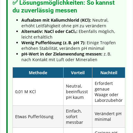
✅ Lösungsmöglichkeiten: So kannst
du zuverlässig messen
Aufsalzen mit Kaliumchlorid (KCl):
Neutral,
erhöht Leitfähigkeit ohne pH zu verändern
Alternativ: NaCl oder CaCl₂:
Ebenfalls möglich,
leicht erhältlich
Wenig Pufferlösung (z. B. pH 7):
Einige Tropfen
erhöhen Stabilität, verändern pH minimal
pH-Wert in der Zielanwendung messen:
z. B.
nach Kontakt mit Luft oder Mineralien
Methode
Vorteil
Nachteil
Erfordert
Neutral,
genaue
0,01 M KCl
beeinflusst
Waage oder
pH kaum
Laborzubehör
Einfach,
Verändert pH
Etwas Pufferlösung
sofort
minimal
messbar
Geringe pH-