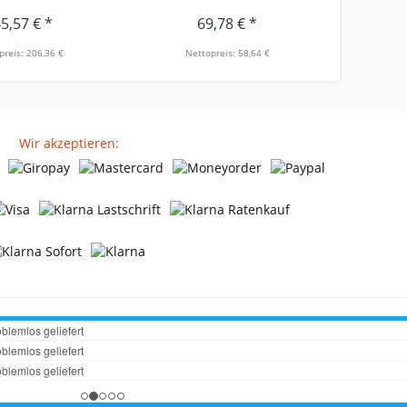
5,57 € *
69,78 € *
preis: 206,36 €
Nettopreis: 58,64 €
Net
Wir akzeptieren: