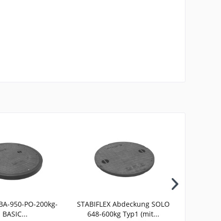
BA-950-PO-200kg-
STABIFLEX Abdeckung SOLO
STABIFL
 BASIC...
648-600kg Typ1 (mit...
648-1