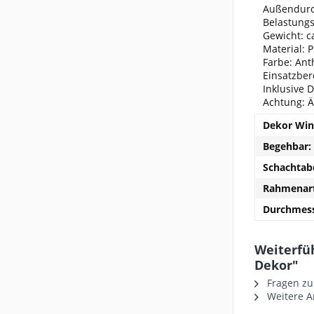
Außendurc
Belastungs
Gewicht: c
Material: 
Farbe: Ant
Einsatzber
Inklusive 
Achtung: 
Dekor Win
Begehbar:
Schachtab
Rahmenart
Durchmess
Weiterfü
Dekor"
Fragen zu
Weitere Ar