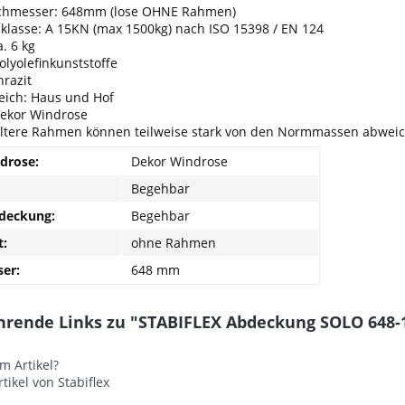
hmesser: 648mm (lose OHNE Rahmen)
klasse: A 15KN (max 1500kg) nach ISO 15398 / EN 124
a. 6 kg
Polyolefinkunststoffe
hrazit
eich: Haus und Hof
Dekor Windrose
Ältere Rahmen können teilweise stark von den Normmassen abwei
drose:
Dekor Windrose
Begehbar
deckung:
Begehbar
:
ohne Rahmen
er:
648 mm
hrende Links zu "STABIFLEX Abdeckung SOLO 648-1
m Artikel?
tikel von Stabiflex