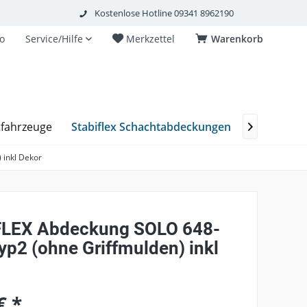
Kostenlose Hotline 09341 8962190
o
Service/Hilfe
Merkzettel
Warenkorb
Stabiflex Schachtabdeckungen
tfahrzeuge
Wasserrei

 inkl Dekor
LEX Abdeckung SOLO 648-
yp2 (ohne Griffmulden) inkl
€ *