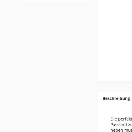
Beschreibung
Die perfek
Passend z
heben müs