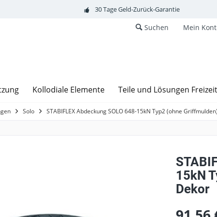
30 Tage Geld-Zurück-Garantie
Suchen
Mein Kont
tzung
Kollodiale Elemente
Teile und Lösungen Freizei
ngen
Solo
STABIFLEX Abdeckung SOLO 648-15kN Typ2 (ohne Griffmulden)
STABIF
15kN T
Dekor
91,56 