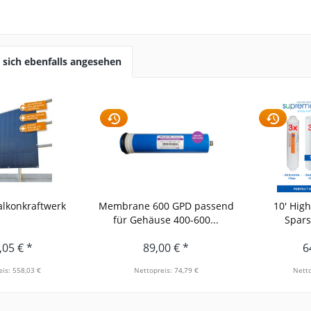
sich ebenfalls angesehen
alkonkraftwerk
Membrane 600 GPD passend
10' High
für Gehäuse 400-600...
Sparse
,05 € *
89,00 € *
6
is: 558,03 €
Nettopreis: 74,79 €
Netto