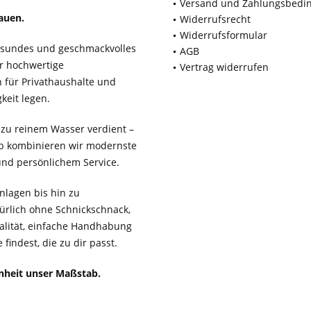
Versand und Zahlungsbedi
auen.
Widerrufsrecht
Widerrufsformular
gesundes und geschmackvolles
AGB
ür hochwertige
Vertrag widerrufen
für Privathaushalte und
keit legen.
 zu reinem Wasser verdient –
b kombinieren wir modernste
 und persönlichem Service.
lagen bis hin zu
ürlich ohne Schnickschnack,
ualität, einfache Handhabung
findest, die zu dir passt.
enheit unser Maßstab.