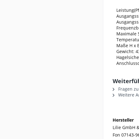
Leistung(P
Ausgangsst
Ausgangss
Frequenzbe
Maximale 
Temperatur
Maße H x 
Gewicht: 4
Hagelsiche
Anschlussd
Weiterfü
Fragen zu
Weitere Ar
Hersteller
Lilie GmbH &
Fon 07143-9