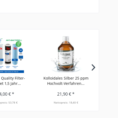
 Quality Filter-
Kolloidales Silber 25 ppm
Kolloid
t 1,5 Jahr...
Hochvolt-Verfahren...
Hochv
4,00 € *
21,90 € *
preis: 53,78 €
Nettopreis: 18,40 €
Net