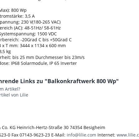
Max): 800 Wp
romstärke: 3,5 A
pannung: 230 V(180-265 VAC)
reich (AC): 48-51Hz/ 58-61Hz
Systemspannung: 1500 VDC
bereich: -20Grad C bis +50Grad C
B x T mm: 3444 x 1134 x 600 mm
3,5 kg
rheit: bis 25 mm Durchmesser bis 23m/s
ose: IP68 Solarmodule, IP 65 Inverter
hrende Links zu "Balkonkraftwerk 800 Wp"
m Artikel?
tikel von Lilie
 Co. KG Heinrich-Hertz-Straße 30 74354 Besigheim
623-0 Fax 07143-9623-23 E-Mail:
info@lilie.com
Internet:
www.lilie.