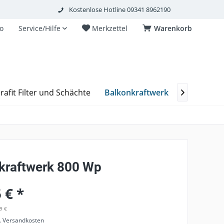
Kostenlose Hotline 09341 8962190
o
Service/Hilfe
Merkzettel
Warenkorb
Balkonkraftwerk
rafit Filter und Schächte
FAQ
Os

kraftwerk 800 Wp
 € *
9 €
l. Versandkosten