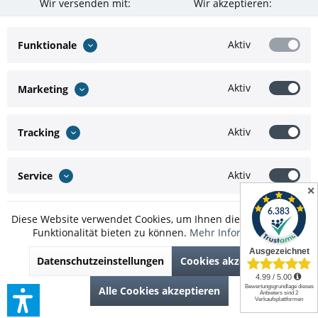
Wir versenden mit:
Wir akzeptieren:
Aktiv
Funktionale
Aktiv
Marketing
Aktiv
Tracking
Aktiv
Service
✕
Diese Website verwendet Cookies, um Ihnen die bestmögliche
Funktionalität bieten zu können.
Mehr Informationen
* Alle Preise inkl. gesetzl. Mehrwertsteuer zzgl.
Versandkosten
und ggf.
Datenschutzeinstellungen
Cookies akzeptieren
Nachnahmegebühren, wenn nicht anders beschrieben
Theme by
ThemeWare®
Alle Cookies akzeptieren