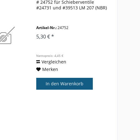
# 24752 für Schieberventile
#24731 und #39513 LM 207 (NBR)
Artikel-Nr.:
24752
5,30 € *
Nettopreis: 4,45 €
Vergleichen
Merken
In den
Warenkorb