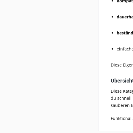
kompati
dauerha
beständ
einfach
Diese Eige
Übersicht
Diese Kate
du schnell
sauberen B
Funktional,