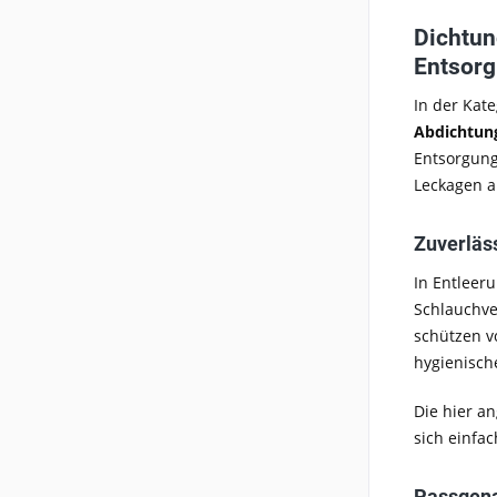
Dichtun
Entsor
In der Kat
Abdichtun
Entsorgung
Leckagen a
Zuverläs
In Entleer
Schlauchve
schützen v
hygienisch
Die hier a
sich einfa
Passgena