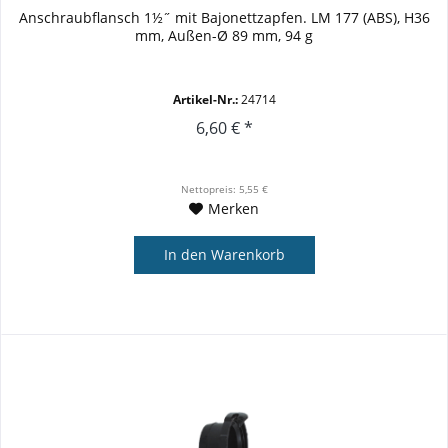
Anschraubflansch 1½˝ mit Bajonettzapfen. LM 177 (ABS), H36
mm, Außen-Ø 89 mm, 94 g
Artikel-Nr.:
24714
6,60 € *
Nettopreis: 5,55 €
Merken
In den
Warenkorb