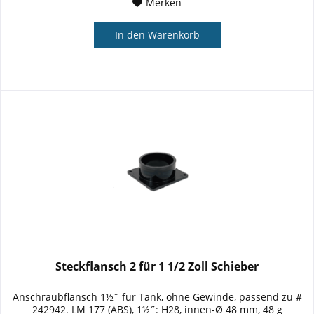
Merken
In den
Warenkorb
Steckflansch 2 für 1 1/2 Zoll Schieber
Anschraubflansch 1½˝ für Tank, ohne Gewinde, passend zu #
242942. LM 177 (ABS), 1½˝: H28, innen-Ø 48 mm, 48 g