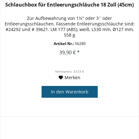
Schlauchbox für Entleerungschläuche 18 Zoll (45cm)
Zur Aufbewahrung von 1½" oder 3˝ oder
Entleerungsschläuchen. Fassende Entleerungsschläuche sind:
#24292 und # 39621. LM 177 (ABS), weiß, L530 mm, Ø127 mm,
558 g
Artikel-Nr.:
56280
39,90 € *
Nettopreis: 33,53 €
Merken
In den
Warenkorb