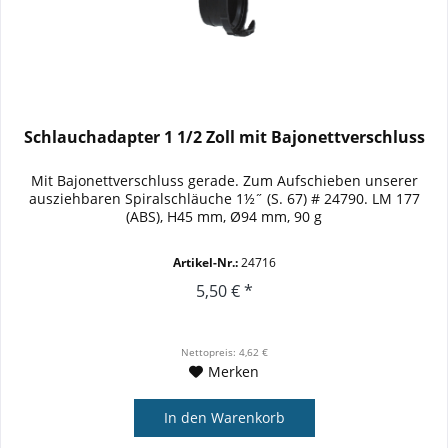
Schlauchadapter 1 1/2 Zoll mit Bajonettverschluss
Mit Bajonettverschluss gerade. Zum Aufschieben unserer
ausziehbaren Spiralschläuche 1½˝ (S. 67) # 24790. LM 177
(ABS), H45 mm, Ø94 mm, 90 g
Artikel-Nr.:
24716
5,50 € *
Nettopreis: 4,62 €
Merken
In den
Warenkorb