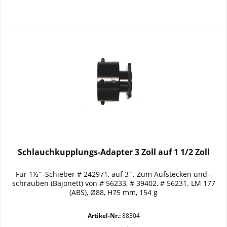
Schlauchkupplungs-Adapter 3 Zoll auf 1 1/2 Zoll
Für 1½˝-Schieber # 242971, auf 3˝. Zum Aufstecken und -
schrauben (Bajonett) von # 56233, # 39402, # 56231. LM 177
(ABS), Ø88, H75 mm, 154 g
Artikel-Nr.:
88304