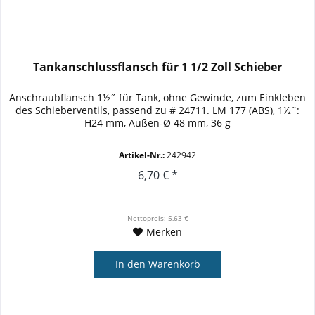
Tankanschlussflansch für 1 1/2 Zoll Schieber
Anschraubflansch 1½˝ für Tank, ohne Gewinde, zum Einkleben
des Schieberventils, passend zu # 24711. LM 177 (ABS), 1½˝:
H24 mm, Außen-Ø 48 mm, 36 g
Artikel-Nr.:
242942
6,70 € *
Nettopreis: 5,63 €
Merken
In den
Warenkorb