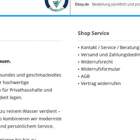
Shop Service
Kontakt / Service / Beratung
Versand und Zahlungsbedi
auen.
Widerrufsrecht
Widerrufsformular
gesundes und geschmackvolles
AGB
ür hochwertige
Vertrag widerrufen
für Privathaushalte und
keit legen.
 zu reinem Wasser verdient –
b kombinieren wir modernste
 und persönlichem Service.
lagen bis hin zu