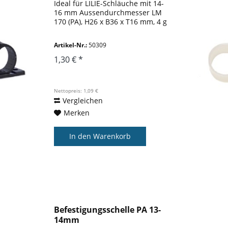
Ideal für LILIE-Schläuche mit 14-
16 mm Aussendurchmesser LM
170 (PA), H26 x B36 x T16 mm, 4 g
Artikel-Nr.:
50309
1,30 € *
Nettopreis: 1,09 €
Vergleichen
Merken
In den
Warenkorb
Befestigungsschelle PA 13-
14mm