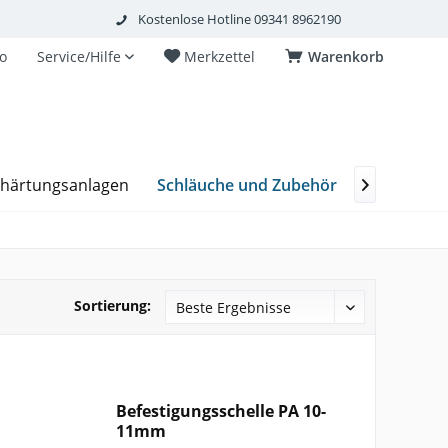
Kostenlose Hotline 09341 8962190
o
Service/Hilfe
Merkzettel
Warenkorb
Schläuche und Zubehör
thärtungsanlagen
Plurafit Fi

Sortierung:
Befestigungsschelle PA 10-
11mm