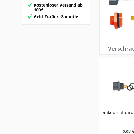
Kostenloser Versand ab
100€
Geld-Zurück-Garantie
Verschra
tigungselement T-Clip
Tankdurchführung Grau Gelb
Dopp
14-18mm
2,40 € *
8,80 € *