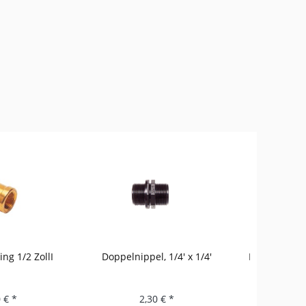
Doppelnippel, 1/4' x 1/4'
Einschraub-Tülle gerade 1/2
Zoll x 10mm
2,30 € *
2,90 € *