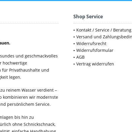
Shop Service
Kontakt / Service / Beratung
Versand und Zahlungsbedi
auen.
Widerrufsrecht
Widerrufsformular
gesundes und geschmackvolles
AGB
ür hochwertige
Vertrag widerrufen
für Privathaushalte und
keit legen.
 zu reinem Wasser verdient –
b kombinieren wir modernste
 und persönlichem Service.
lagen bis hin zu
ürlich ohne Schnickschnack,
ualität, einfache Handhabung