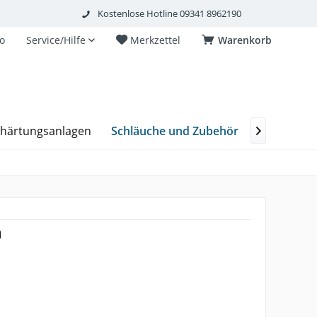
Kostenlose Hotline 09341 8962190
o
Service/Hilfe
Merkzettel
Warenkorb
Schläuche und Zubehör
thärtungsanlagen
Plurafit Fi

n