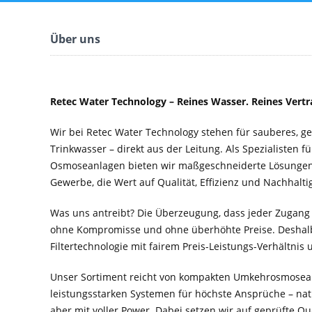
Über uns
Retec Water Technology – Reines Wasser. Reines Vertr
Wir bei Retec Water Technology stehen für sauberes, 
Trinkwasser – direkt aus der Leitung. Als Spezialisten f
Osmoseanlagen bieten wir maßgeschneiderte Lösungen 
Gewerbe, die Wert auf Qualität, Effizienz und Nachhaltig
Was uns antreibt? Die Überzeugung, dass jeder Zugang
ohne Kompromisse und ohne überhöhte Preise. Deshal
Filtertechnologie mit fairem Preis-Leistungs-Verhältnis
Unser Sortiment reicht von kompakten Umkehrosmosean
leistungsstarken Systemen für höchste Ansprüche – nat
aber mit voller Power. Dabei setzen wir auf geprüfte Q