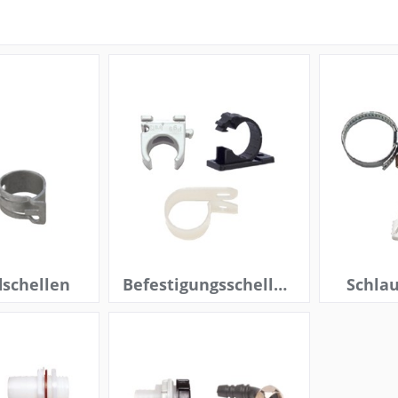
schellen
Befestigungsschellen
Schla