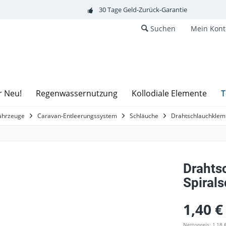
30 Tage Geld-Zurück-Garantie
Suchen
Mein Kont
T
r Neu!
Regenwassernutzung
Kollodiale Elemente
fahrzeuge
Caravan-Entleerungssystem
Schläuche
Drahtschlauchklem
Drahts
Spiral
1,40 €
Nettopreis: 1,18 