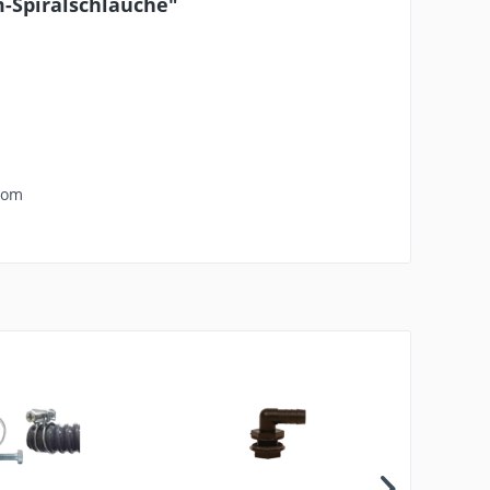
-Spiralschläuche"
com