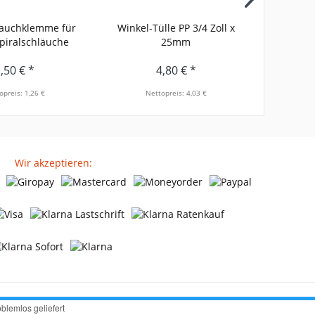
lauchklemme für
Winkel-Tülle PP 3/4 Zoll x
Winkel-T
iralschläuche
25mm
,50 € *
4,80 € *
opreis: 1,26 €
Nettopreis: 4,03 €
Ne
Wir akzeptieren: