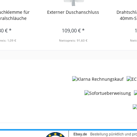
uchklemme für
Externer Duschanschluss
Drahtsch
ralschläuche
40mm-Sp
30 € *
109,00 € *
1
reis: 1,09 €
Nettopreis: 91,60 €
Nett