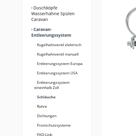
Duschköpfe
Wasserhähne Spülen
Caravan
Caravan-
Entleerungssystem
Kugelhahnventil elektrisch
Kugelhahnventil manuell
Entleerungssystem Europa
Entleerungssystem USA
Entleerungssystem
eineinhalb Zoll
Schläuche
Rohre
Dichtungen
Frostschutzsysteme
FAQ-Link-