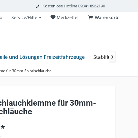
Kostenlose Hotline 09341 8962190
o
Service/Hilfe
Merkzettel
Warenkorb
eile und Lösungen Freizeitfahrzeuge
Stabiflex Schacht

me für 30mm-Spiralschläuche
chlauchklemme für 30mm-
schläuche
 *
€