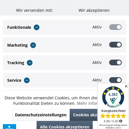
Wir versenden mit:
Wir akzeptieren:
Aktiv
Funktionale
Aktiv
Marketing
Aktiv
Tracking
Aktiv
Service
✕
Diese Website verwendet Cookies, um Ihnen die bestmögliche
Funktionalität bieten zu können.
Mehr Informationen
* Alle Preise inkl. gesetzl. Mehrwertsteuer zzgl.
Versandkosten
und ggf.
Datenschutzeinstellungen
Cookies akzeptieren
Nachnahmegebühren, wenn nicht anders beschrieben
Theme by
ThemeWare®
Alle Cookies akzeptieren