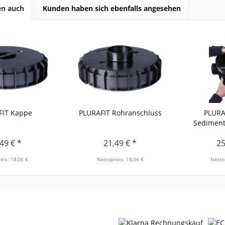
en auch
Kunden haben sich ebenfalls angesehen
FIT Kappe
PLURAFIT Rohranschluss
PLURAF
Sedimentat
49 € *
21,49 € *
25
eis: 18,06 €
Nettopreis: 18,06 €
Netto