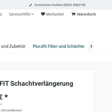
Kostenlose Hotline 09341 8962190
o
Service/Hilfe
Merkzettel
Warenkorb
Plurafit Filter und Schächte
e und Zubehör
Balkonkraf

IT Schachtverlängerung
€ *
 €
l. Versandkosten