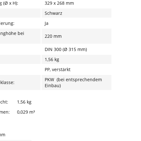
(Ø x H):
329 x 268 mm
Schwarz
ierung:
Ja
unghöhe bei
220 mm
DIN 300 (Ø 315 mm)
1,56 kg
PP, verstärkt
PKW (bei entsprechendem
klasse:
Einbau)
cht:
1,56 kg
umen:
0,029 m³
mm