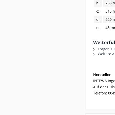
b:
268 
c:
315 
d:
220 
e:
48 m
Weiterfü
Fragen zu
Weitere A
Hersteller
INTEWA Inge
Auf der Hüls
Telefon: 004