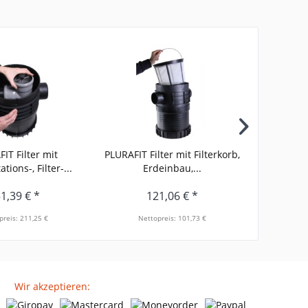
IT Filter mit
PLURAFIT Filter mit Filterkorb,
PLURAFIT F
ions-, Filter-...
Erdeinbau,...
1,39 € *
121,06 € *
preis: 211,25 €
Nettopreis: 101,73 €
Net
Wir akzeptieren: