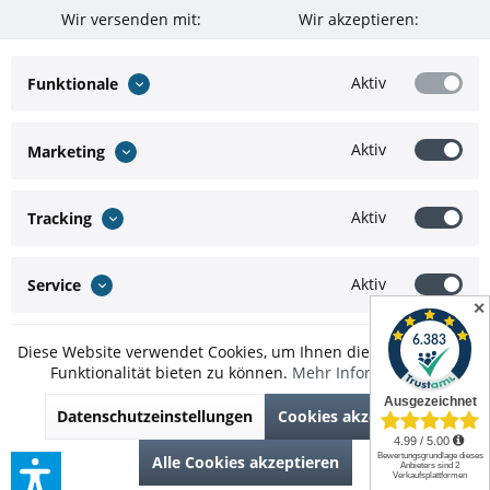
Wir versenden mit:
Wir akzeptieren:
Aktiv
Funktionale
Aktiv
Marketing
Aktiv
Tracking
Aktiv
Service
✕
Diese Website verwendet Cookies, um Ihnen die bestmögliche
Funktionalität bieten zu können.
Mehr Informationen
* Alle Preise inkl. gesetzl. Mehrwertsteuer zzgl.
Versandkosten
und ggf.
Datenschutzeinstellungen
Cookies akzeptieren
Nachnahmegebühren, wenn nicht anders beschrieben
Theme by
ThemeWare®
Alle Cookies akzeptieren