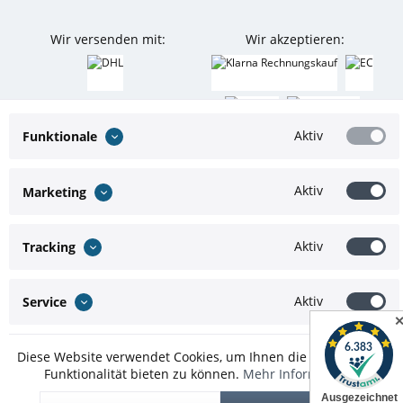
Wir versenden mit:
Wir akzeptieren:
Aktiv
Funktionale
Aktiv
Marketing
Aktiv
Tracking
Aktiv
Service
* Alle Preise inkl. gesetzl. Mehrwertsteuer zzgl.
Versandkosten
und ggf.
Diese Website verwendet Cookies, um Ihnen die bestmögliche
Nachnahmegebühren, wenn nicht anders beschrieben
Funktionalität bieten zu können.
Mehr Informationen
Theme by
ThemeWare®