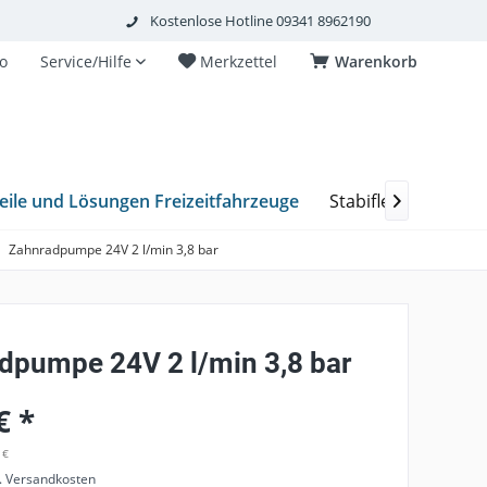
Kostenlose Hotline 09341 8962190
o
Service/Hilfe
Merkzettel
Warenkorb
eile und Lösungen Freizeitfahrzeuge
Stabiflex Schacht

Zahnradpumpe 24V 2 l/min 3,8 bar
dpumpe 24V 2 l/min 3,8 bar
€ *
 €
l. Versandkosten