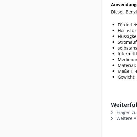
Anwendungs
Diesel, Benz
Förderlei
Höchstdru
Flüssigke
Stromauf
selbstan
intermitt
Medienan
Material:
Maße:H 4
Gewicht: 
Weiterfü
Fragen zu
Weitere Ar