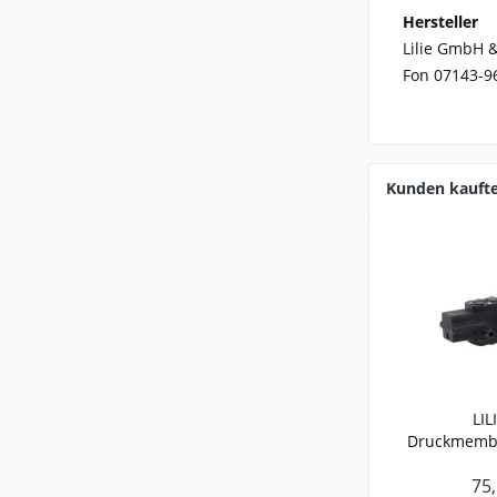
Hersteller
Lilie GmbH &
Fon 07143-9
Kunden kauft
LIL
Druckmemb
4l/mi
75,