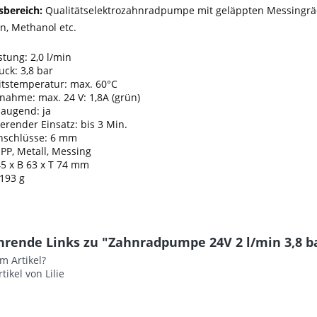
bereich:
Qualitätselektrozahnradpumpe mit geläppten Messingräder
in, Methanol etc.
stung: 2,0 l/min
ck: 3,8 bar
itstemperatur: max. 60°C
nahme: max. 24 V: 1,8A (grün)
saugend: ja
ierender Einsatz: bis 3 Min.
schlüsse: 6 mm
 PP, Metall, Messing
5 x B 63 x T 74 mm
193 g
hrende Links zu "Zahnradpumpe 24V 2 l/min 3,8 b
m Artikel?
tikel von Lilie