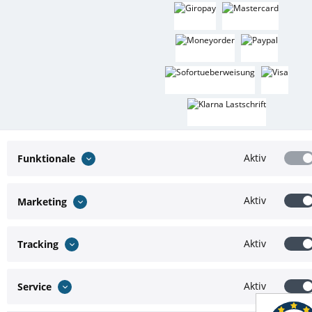
Aktiv
Funktionale
* Alle Preise inkl. gesetzl. Mehrwertsteuer zzgl.
Versandkosten
und ggf.
Aktiv
Marketing
Nachnahmegebühren, wenn nicht anders beschrieben
Theme by
ThemeWare®
Aktiv
Tracking
Aktiv
Service