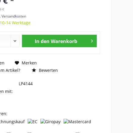
 € *
9 €
l. Versandkosten
 10-14 Werktage
In den
Warenkorb
en
Merken
m Artikel?
Bewerten
LP4144
en mit:
ren: