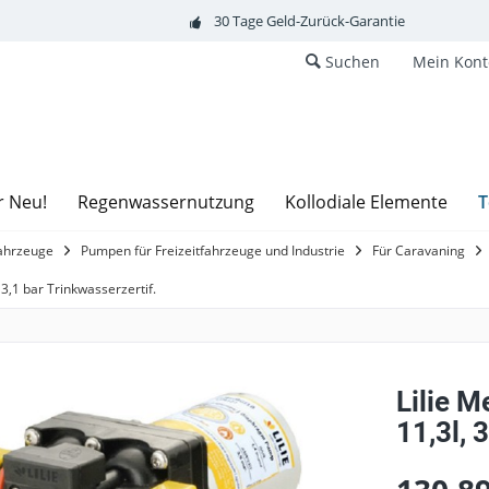
30 Tage Geld-Zurück-Garantie
Suchen
Mein Kont
T
r Neu!
Regenwassernutzung
Kollodiale Elemente
fahrzeuge
Pumpen für Freizeitfahrzeuge und Industrie
Für Caravaning
3,1 bar Trinkwasserzertif.
Lilie 
11,3l, 