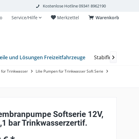
Kostenlose Hotline 09341 8962190
o
Service/Hilfe
Merkzettel
Warenkorb
eile und Lösungen Freizeitfahrzeuge
Stabiflex Schacht

für Trinkwasser
Lilie Pumpen für Trinkwasser Soft Serie
Membranpumpe Softserie 12V,
3,1 bar Trinkwasserzertif.