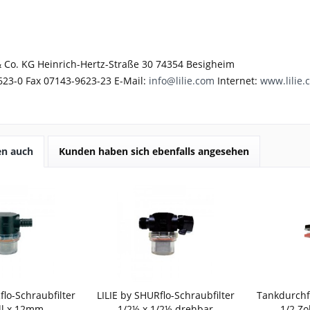
 Co. KG Heinrich-Hertz-Straße 30 74354 Besigheim
623-0 Fax 07143-9623-23 E-Mail:
info@lilie.com
Internet:
www.lilie.
en auch
Kunden haben sich ebenfalls angesehen
flo-Schraubfilter
LILIE by SHURflo-Schraubfilter
Tankdurchf
ll x 12mm
1/2½ x 1/2½ drehbar
1/2 Zo