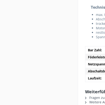
Technis
max. 
Absch
trock
Motor
restl
Spann
Bar Zahl:
Föderleist
Netzspann
Abschaltdr
Laufzeit:
Weiterfüh
Fragen zu
Weitere Ar