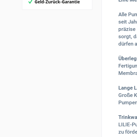
Geld-Zurück-Garantie
Alle Pu
seit Ja
präzise 
sorgt, 
dürfen a
Überleg
Fertigu
Membran
Lange 
Große Ku
Pumpen
Trinkwa
LILIE-P
zu förd