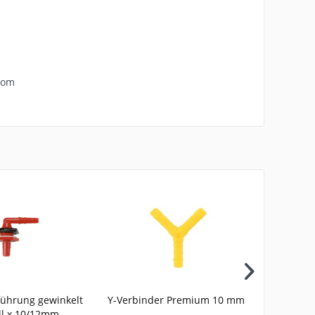
com
ührung gewinkelt
Y-Verbinder Premium 10 mm
1 Rolle 5m
ll x 10/12mm