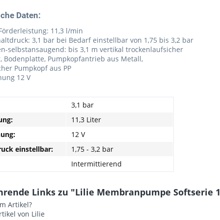
che Daten:
Förderleistung: 11,3 l/min
altdruck: 3,1 bar bei Bedarf einstellbar von 1,75 bis 3,2 bar
en-selbstansaugend: bis 3,1 m vertikal trockenlaufsicher
, Bodenplatte, Pumpkopfantrieb aus Metall,
icher Pumpkopf aus PP
ung 12 V
3,1 bar
ung:
11,3 Liter
ung:
12 V
uck einstellbar:
1,75 - 3,2 bar
Intermittierend
rende Links zu "Lilie Membranpumpe Softserie 12V
m Artikel?
tikel von Lilie