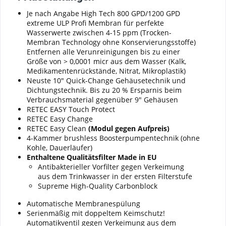
Je nach Angabe High Tech 800 GPD/1200 GPD
extreme ULP Profi Membran für perfekte
Wasserwerte zwischen 4-15 ppm (Trocken-
Membran Technology ohne Konservierungsstoffe)
Entfernen alle Verunreinigungen bis zu einer
Größe von > 0,0001 micr aus dem Wasser (Kalk,
Medikamentenrückstände, Nitrat, Mikroplastik)
Neuste 10" Quick-Change Gehäusetechnik und
Dichtungstechnik. Bis zu 20 % Ersparnis beim
Verbrauchsmaterial gegenüber 9" Gehäusen
RETEC EASY Touch Protect
RETEC Easy Change
RETEC Easy Clean
(Modul gegen Aufpreis)
4-Kammer brushless Boosterpumpentechnik (ohne
Kohle, Dauerläufer)
Enthaltene Qualitätsfilter Made in EU
Antibakterieller Vorfilter gegen Verkeimung
aus dem Trinkwasser in der ersten Filterstufe
Supreme High-Quality Carbonblock
Automatische Membranespülung
Serienmäßig mit doppeltem Keimschutz!
Automatikventil gegen Verkeimung aus dem