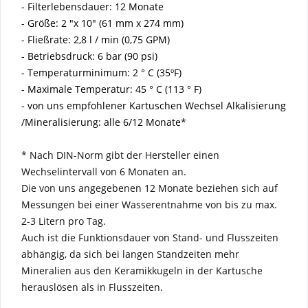
- Filterlebensdauer
:
12 Monate
- Größe: 2
"x 10"
(61
mm
x 274
mm)
- Fließrate: 2,8 l
/ min
(0,75
GPM
)
- Betriebsdruck: 6 bar
(90 psi)
- Temperaturminimum: 2 ° C
(
35ºF
)
- Maximale
Temperatur: 45 °
C (113
° F)
- von uns
empfohlener Kartuschen Wechsel Alkalisierung
/Mineralisierung: alle 6/12 Monate*
* Nach DIN-Norm gibt der Hersteller einen
Wechselintervall von 6 Monaten an.
Die von uns angegebenen 12 Monate beziehen sich auf
Messungen bei einer Wasserentnahme von bis zu max.
2-3 Litern pro Tag.
Auch ist die Funktionsdauer von Stand- und Flusszeiten
abhängig, da sich bei langen Standzeiten mehr
Mineralien aus den Keramikkugeln in der Kartusche
herauslösen als in Flusszeiten.