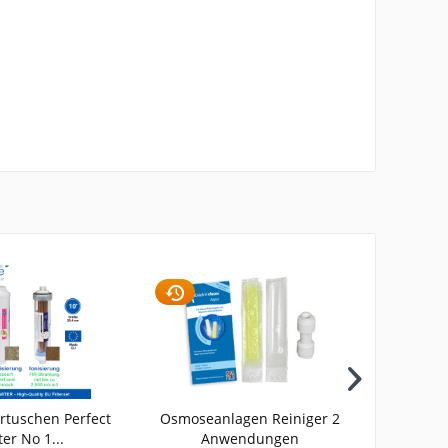
rtuschen Perfect
Osmoseanlagen Reiniger 2
Membrane
er No 1...
Anwendungen
für Ge