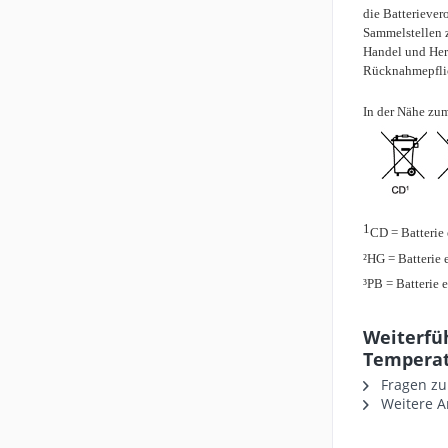
die Batteriever
Sammelstellen z
Handel und Hers
Rücknahmepflich
In der Nähe zu
1
CD = Batterie
²HG = Batterie 
³PB = Batterie e
Weiterfüh
Temperat
Fragen zu
Weitere A