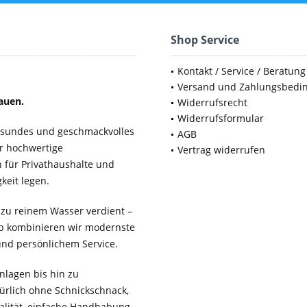
Shop Service
Kontakt / Service / Beratung
Versand und Zahlungsbedi
auen.
Widerrufsrecht
Widerrufsformular
gesundes und geschmackvolles
AGB
ür hochwertige
Vertrag widerrufen
für Privathaushalte und
keit legen.
 zu reinem Wasser verdient –
b kombinieren wir modernste
 und persönlichem Service.
lagen bis hin zu
ürlich ohne Schnickschnack,
ualität, einfache Handhabung