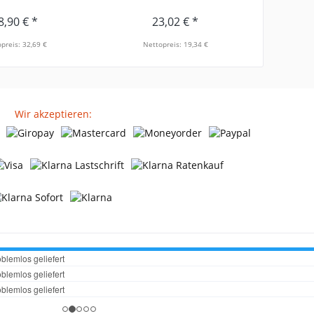
8,90 € *
23,02 € *
preis: 32,69 €
Nettopreis: 19,34 €
Net
Wir akzeptieren: