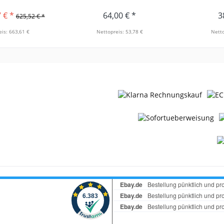
 € *
64,00 € *
3
625,52 € *
is: 663,61 €
Nettopreis: 53,78 €
Netto