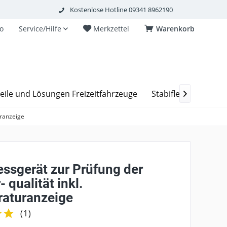
Kostenlose Hotline 09341 8962190
o
Service/Hilfe
Merkzettel
Warenkorb
eile und Lösungen Freizeitfahrzeuge
Stabiflex Schachta

uranzeige
ssgerät zur Prüfung der
 qualität inkl.
aturanzeige
(
1
)