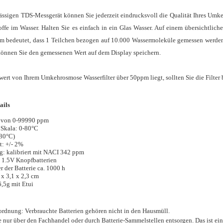
ässigen TDS-Messgerät können Sie jederzeit eindrucksvoll die Qualität Ihres Um
offe im Wasser. Halten Sie es einfach in ein Glas Wasser. Auf einem übersichtlic
m bedeutet, dass 1 Teilchen bezogen auf 10.000 Wassermoleküle gemessen werden. J
können Sie den gemessenen Wert auf dem Display speichern.
wert von Ihrem Umkehrosmose Wasserfilter über 50ppm liegt, sollten Sie die Filter
ails
 von 0-99990 ppm
 Skala: 0-80°C
-80°C)
t: +/- 2%
g: kalibriert mit NACI 342 ppm
 1.5V Knopfbatterien
 der Batterie ca. 1000 h
x 3,1 x 2,3 cm
,5g mit Etui
ordnung: Verbrauchte Batterien gehören nicht in den Hausmüll.
e nur über den Fachhandel oder durch Batterie-Sammelstellen entsorgen. Das ist ei