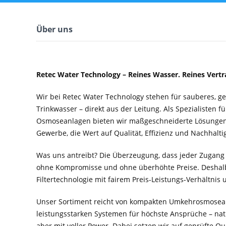
Über uns
Retec Water Technology – Reines Wasser. Reines Vertr
Wir bei Retec Water Technology stehen für sauberes, 
Trinkwasser – direkt aus der Leitung. Als Spezialisten f
Osmoseanlagen bieten wir maßgeschneiderte Lösungen 
Gewerbe, die Wert auf Qualität, Effizienz und Nachhaltig
Was uns antreibt? Die Überzeugung, dass jeder Zugang
ohne Kompromisse und ohne überhöhte Preise. Deshal
Filtertechnologie mit fairem Preis-Leistungs-Verhältnis
Unser Sortiment reicht von kompakten Umkehrosmosean
leistungsstarken Systemen für höchste Ansprüche – nat
aber mit voller Power. Dabei setzen wir auf geprüfte Q