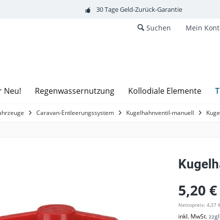
30 Tage Geld-Zurück-Garantie
Suchen
Mein Kont
T
r Neu!
Regenwassernutzung
Kollodiale Elemente
fahrzeuge
Caravan-Entleerungssystem
Kugelhahnventil-manuell
Kuge
Kugelh
5,20 €
Nettopreis: 4,37 
inkl. MwSt.
zzg