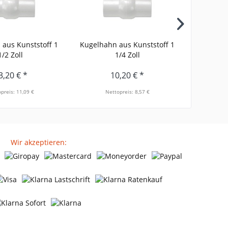
aus Kunststoff 1
Kugelhahn aus Kunststoff 1
Kugelhahn
1/2 Zoll
1/4 Zoll
3,20 € *
10,20 € *
preis: 11,09 €
Nettopreis: 8,57 €
Ne
Wir akzeptieren: