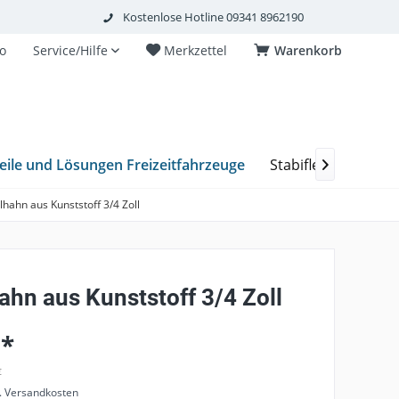
Kostenlose Hotline 09341 8962190
o
Service/Hilfe
Merkzettel
Warenkorb
eile und Lösungen Freizeitfahrzeuge
Stabiflex Schacht

lhahn aus Kunststoff 3/4 Zoll
ahn aus Kunststoff 3/4 Zoll
 *
€
l. Versandkosten