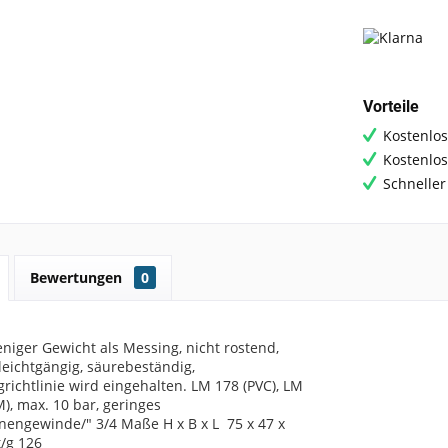
Vorteile
Kostenlos
Kostenlo
Schneller
Bewertungen
0
niger Gewicht als Messing,
nicht rostend,
leichtgängig,
säurebeständig,
richtlinie
wird eingehalten.
LM 178 (PVC), LM
),
max. 10 bar, geringes
nengewinde/" 3/4
Maße H x B x L 75 x 47 x
/g 126