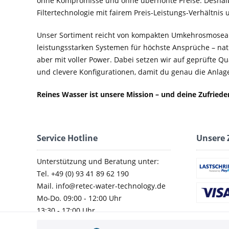
ohne Kompromisse und ohne überhöhte Preise. Deshal
Filtertechnologie mit fairem Preis-Leistungs-Verhältnis
Unser Sortiment reicht von kompakten Umkehrosmosean
leistungsstarken Systemen für höchste Ansprüche – nat
aber mit voller Power. Dabei setzen wir auf geprüfte Q
und clevere Konfigurationen, damit du genau die Anlage 
Reines Wasser ist unsere Mission – und deine Zufried
Service Hotline
Unsere 
Unterstützung und Beratung unter:
Tel. +49 (0) 93 41 89 62 190
Mail. info@retec-water-technology.de
Mo-Do. 09:00 - 12:00 Uhr
13:30 - 17:00 Uhr
Fr. 09:00 - 14:00 Uhr