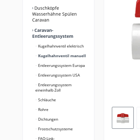
Duschköpfe
Wasserhähne Spülen
Caravan
Caravan-
Entleerungssystem
Kugelhahnventil elektrisch
Kugelhahnventil manuell
Entleerungssystem Europa
Entleerungssystem USA
Entleerungssystem
eineinhalb Zoll
Schläuche
Rohre
Dichtungen
Frostschutzsysteme
FAQ-Link-