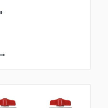
ll"
com