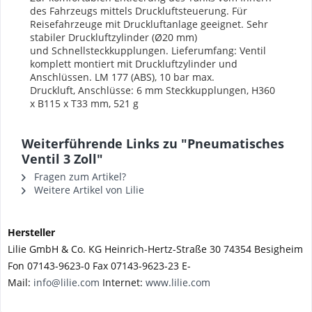
des Fahrzeugs mittels
Druckluftsteuerung. Für
Reisefahrzeuge
mit Druckluftanlage geeignet. Sehr
stabiler
Druckluftzylinder (Ø20 mm)
und
Schnellsteckkupplungen. Lieferumfang:
Ventil
komplett montiert mit Druckluftzylinder
und
Anschlüssen.
LM 177 (ABS), 10 bar max.
Druckluft,
Anschlüsse: 6 mm Steckkupplungen,
H360
x B115 x T33 mm, 521 g
Weiterführende Links zu "Pneumatisches
Ventil 3 Zoll"
Fragen zum Artikel?
Weitere Artikel von Lilie
Hersteller
Lilie GmbH & Co. KG Heinrich-Hertz-Straße 30 74354 Besigheim
Fon 07143-9623-0 Fax 07143-9623-23 E-
Mail:
info@lilie.com
Internet:
www.lilie.com