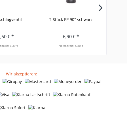
chlagventil
T-Stück PP 90° schwarz
T-Stüc
,60 € *
6,90 € *
opreis: 6,39 €
Nettopreis: 5,80 €
Ne
Wir akzeptieren: