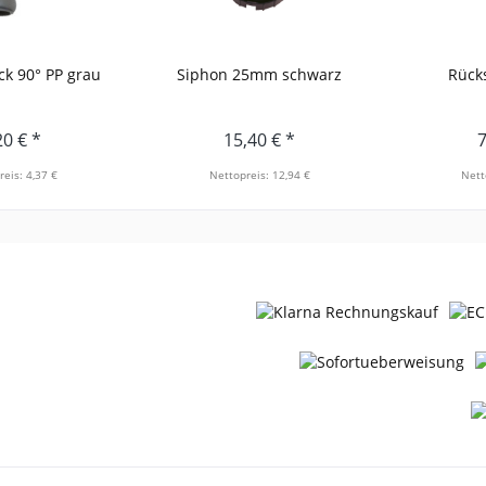
ck 90° PP grau
Siphon 25mm schwarz
Rücks
20 € *
15,40 € *
7
reis: 4,37 €
Nettopreis: 12,94 €
Nett