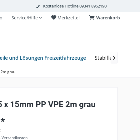
Kostenlose Hotline 09341 8962190
o
Service/Hilfe
Merkzettel
Warenkorb
eile und Lösungen Freizeitfahrzeuge
Stabiflex Schacht

 2m grau
5 x 15mm PP VPE 2m grau
 *
€
l. Versandkosten