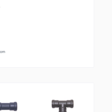
"
com