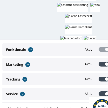
* Alle Preise inkl. gesetzl. Mehrwertsteuer zzgl.
Versandkosten
und ggf.
Aktiv
Funktionale
Nachnahmegebühren, wenn nicht anders beschrieben
Theme by
ThemeWare®
Aktiv
Marketing
Aktiv
Tracking
Aktiv
Service