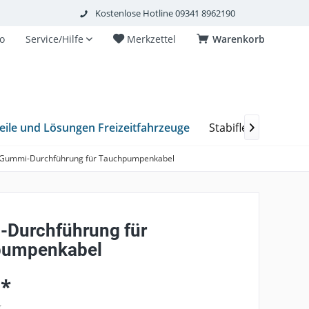
Kostenlose Hotline 09341 8962190
o
Service/Hilfe
Merkzettel
Warenkorb
eile und Lösungen Freizeitfahrzeuge
Stabiflex Schacht

Gummi-Durchführung für Tauchpumpenkabel
Durchführung für
pumpenkabel
 *
€