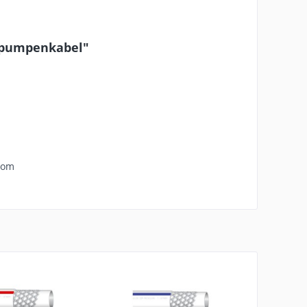
hpumpenkabel"
com