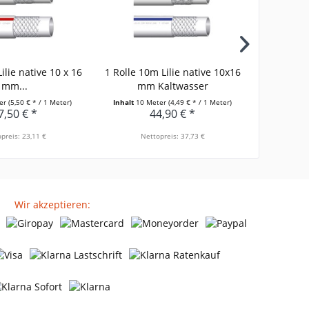
ilie native 10 x 16
1 Rolle 10m Lilie native 10x16
Brause
mm...
mm Kaltwasser
ter
(5,50 € * / 1 Meter)
Inhalt
10 Meter
(4,49 € * / 1 Meter)
7,50 € *
44,90 € *
preis: 23,11 €
Nettopreis: 37,73 €
Net
Wir akzeptieren: