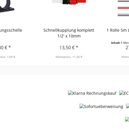
ungsschelle
Schnellkupplung komplett
1 Rolle 5m L
1/2' x 10mm
Inhalt
5 Me
30 € *
13,50 € *
2
reis: 1,09 €
Nettopreis: 11,34 €
Netto