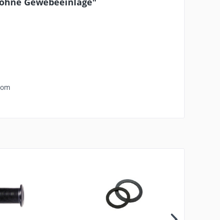
 ohne Gewebeeinlage"
com