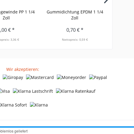
gewinde PP 1 1/4
Gummidichtung EPDM 1 1/4
Messing-K
Zoll
Zoll
,00 € *
0,70 € *
opreis: 3,36 €
Nettopreis: 0,59 €
Ne
Wir akzeptieren: