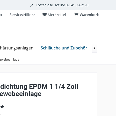
Kostenlose Hotline 09341 8962190
o
Service/Hilfe
Merkzettel
Warenkorb
Schläuche und Zubehör
thärtungsanlagen
Plurafit Fi

ewebeeinlage
ichtung EPDM 1 1/4 Zoll
ewebeeinlage
 *
€